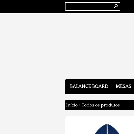
s
BALANCE BOARD
MESAS
Início
›
Todos os produtos