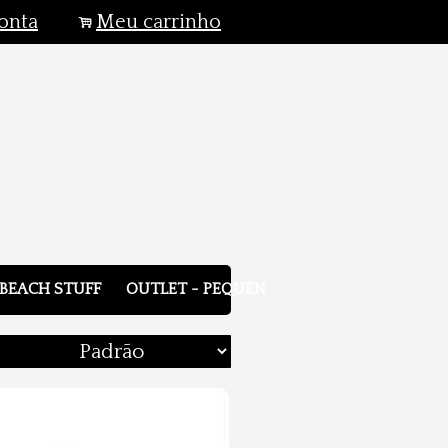
onta
Meu carrinho
.
BEACH STUFF
OUTLET - PEQUENOS DEFEITOS