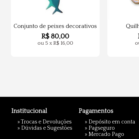
Conjunto de peixes decorativos
Quil
R$
80,00
ou
5
x
R$
16,00
o
Institucional
Pagamentos
»
Trocas e Devoluções
» Depósito em conta
»
Dúvidas e Sugestões
»
Pagseguro
»
Mercado Pago