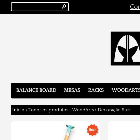
s
Con
BALANCE BOARD
MESAS
RACKS
WOODART
Início
›
Todos os produtos
›
WoodArts
›
Decoração Surf