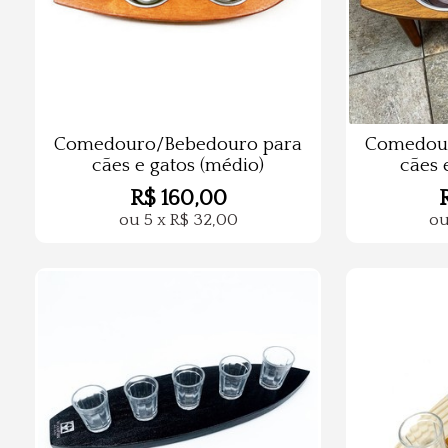
Comedouro/Bebedouro para
Comedour
cães e gatos (médio)
cães 
R$
160,00
ou
5
x
R$
32,00
o