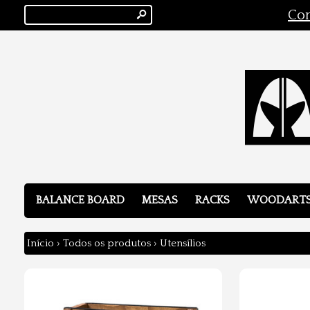
s
Con
BALANCE BOARD
MESAS
RACKS
WOODART
Início
›
Todos os produtos
›
Utensílios