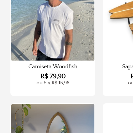
Camiseta Woodfish
Sapa
R$
79,90
ou
5
x
R$
15,98
o