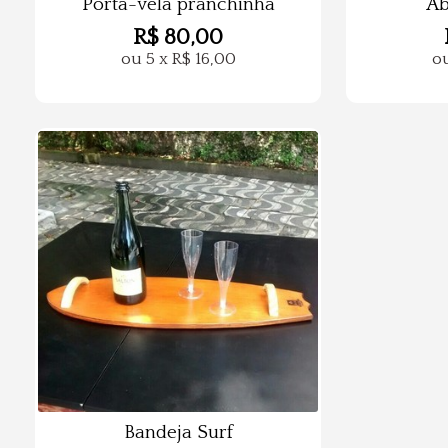
Porta-vela pranchinha
Ab
R$
80,00
ou
5
x
R$
16,00
o
Bandeja Surf