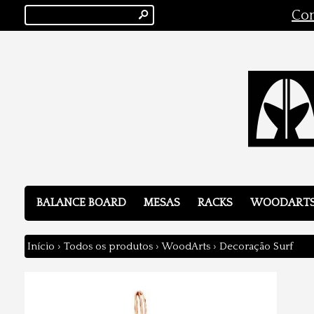
s
Con
BALANCE BOARD
MESAS
RACKS
WOODART
Início
›
Todos os produtos
›
WoodArts
›
Decoração Surf