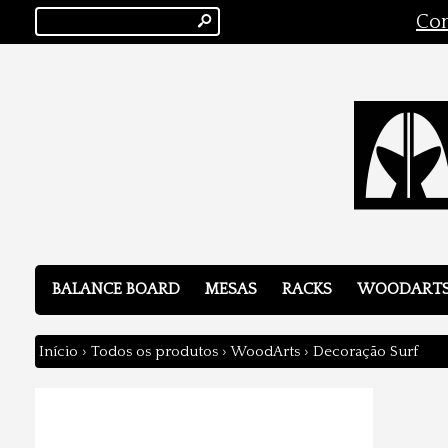
s
Con
BALANCE BOARD
MESAS
RACKS
WOODART
Início
›
Todos os produtos
›
WoodArts
›
Decoração Surf