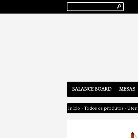
s
BALANCE BOARD
MESAS
Início
›
Todos os produtos
›
Utens