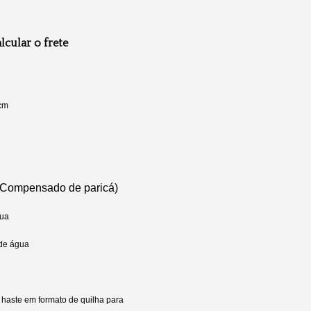
lcular o frete
cm
 (Compensado de paricá)
gua
 de água
haste em formato de quilha para