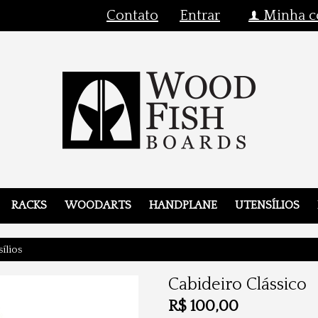
Contato
Entrar
Minha c
f
RACKS
WOODARTS
HANDPLANE
UTENSÍLIOS
ílios
Cabideiro Clássico
R$
100,00