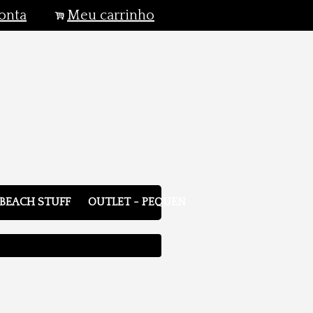
onta
Meu carrinho
.
BEACH STUFF
OUTLET - PEQUENOS DEFEITOS