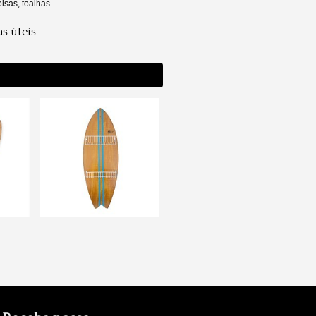
sas, toalhas...
as úteis