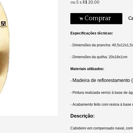
ou
5
x
R$
20,00
Comprar
Ca
.
Especificações técnicas:
- Dimensões da prancha: 40,5x12x1,5
- Dimensões da quilha: 20x18x1cm
Materiais utilizados:
Madeira de reflorestamento
-
- Pintura realizada verniz à base de á
-
Acabamento feito com resina à base
Descrição:
Cabideiro em compensado naval, com 