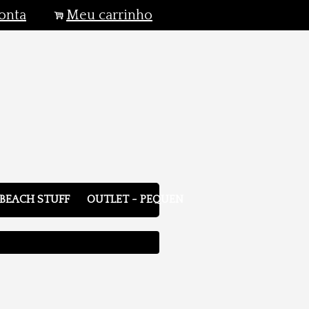
onta
Meu carrinho
.
BEACH STUFF
OUTLET - PEQUENOS DEFEITOS