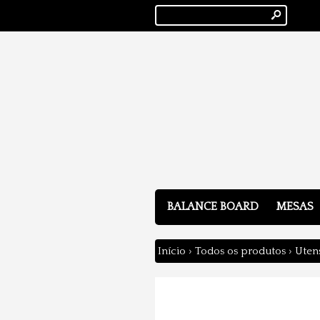
s
BALANCE BOARD
MESAS
Início
›
Todos os produtos
›
Utens