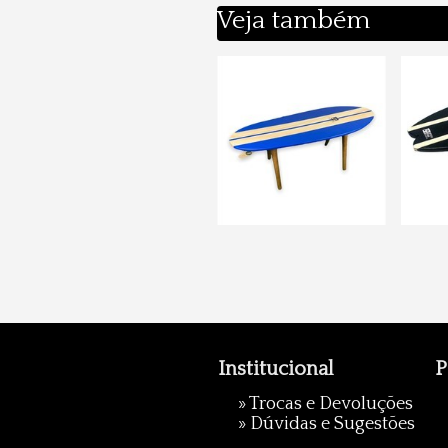
Veja também
Institucional
P
»
Trocas e Devoluções
»
Dúvidas e Sugestões