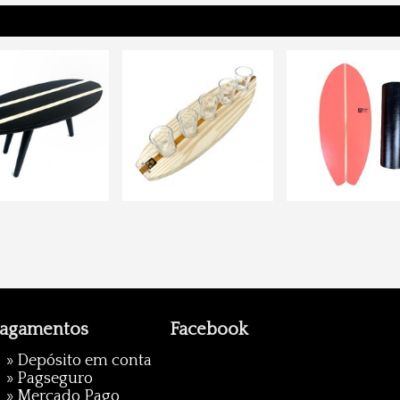
agamentos
Facebook
» Depósito em conta
»
Pagseguro
»
Mercado Pago