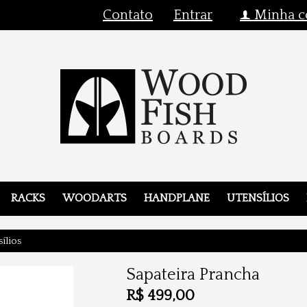
Contato
Entrar
Minha c
f
RACKS
WOODARTS
HANDPLANE
UTENSÍLIOS
ílios
Sapateira Prancha
R$
499,00