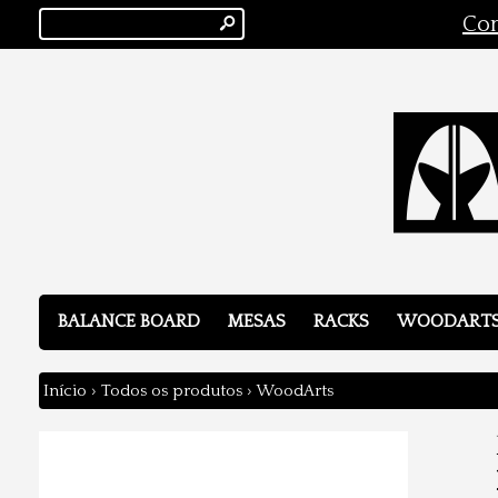
s
Con
BALANCE BOARD
MESAS
RACKS
WOODART
Início
›
Todos os produtos
›
WoodArts