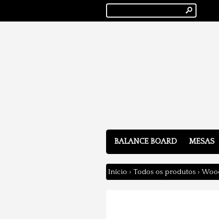
s
BALANCE BOARD
MESAS
Início
›
Todos os produtos
›
Wood