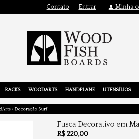
Contato
Entrar
Minha c
f
RACKS
WOODARTS
HANDPLANE
UTENSÍLIOS
Arts
›
Decoração Surf
Fusca Decorativo em Ma
R$
220,00