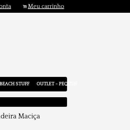
onta
Meu carrinho
.
BEACH STUFF
OUTLET - PEQUENOS DEFEITOS
deira Maciça