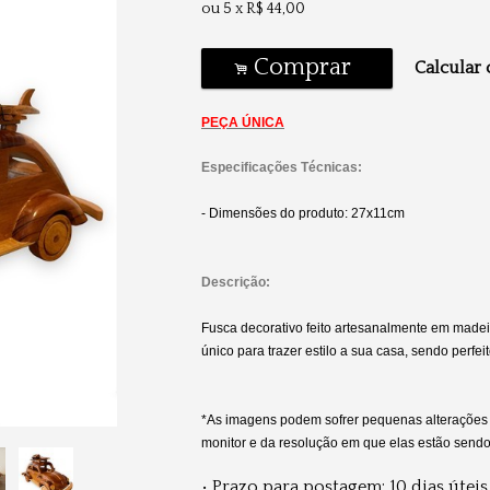
ou
5
x
R$
44,00
Comprar
Calcular 
.
PEÇA ÚNICA
Especificações Técnicas:
- Dimensões do produto: 27x11cm
Descrição:
Fusca decorativo feito artesanalmente em madei
único para trazer estilo a sua casa, sendo perfe
*As imagens podem sofrer pequenas alterações
monitor e da resolução em que elas estão send
• Prazo para postagem:
10 dias úteis