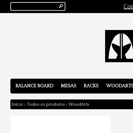
s
Con
BALANCE BOARD
MESAS
RACKS
WOODART
Início
›
Todos os produtos
›
WoodArts