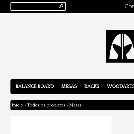
s
Con
BALANCE BOARD
MESAS
RACKS
WOODART
Início
›
Todos os produtos
›
Mesas