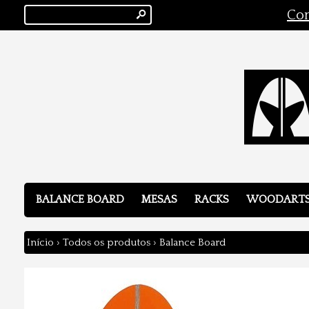
s
Con
BALANCE BOARD
MESAS
RACKS
WOODART
Início
›
Todos os produtos
›
Balance Board