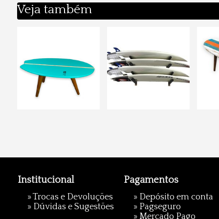
Veja também
Institucional
Pagamentos
»
Trocas e Devoluções
» Depósito em conta
»
Dúvidas e Sugestões
»
Pagseguro
»
Mercado Pago