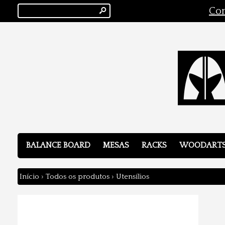
s
Con
BALANCE BOARD
MESAS
RACKS
WOODART
Início
›
Todos os produtos
›
Utensílios