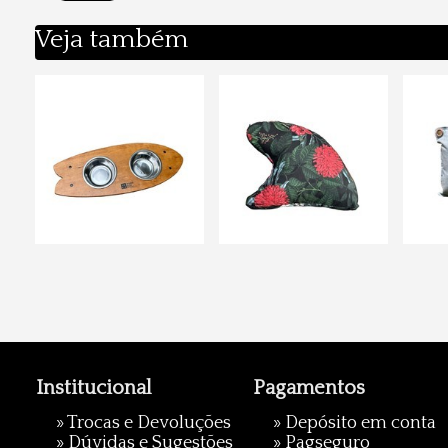
Veja também
Institucional
Pagamentos
»
Trocas e Devoluções
» Depósito em conta
»
Dúvidas e Sugestões
»
Pagseguro