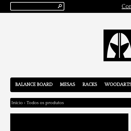
s
Con
BALANCE BOARD
MESAS
RACKS
WOODART
Início
›
Todos os produtos