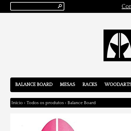
s
Con
BALANCE BOARD
MESAS
RACKS
WOODART
Início
›
Todos os produtos
›
Balance Board