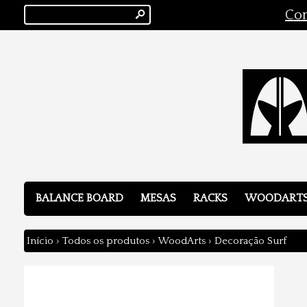
s
Con
BALANCE BOARD
MESAS
RACKS
WOODART
Início
›
Todos os produtos
›
WoodArts
›
Decoração Surf