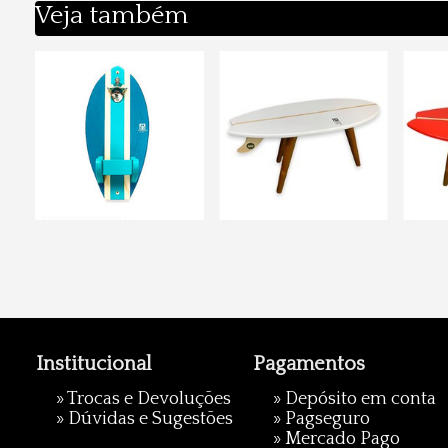
Veja também
Institucional
Pagamentos
»
Trocas e Devoluções
» Depósito em conta
»
Dúvidas e Sugestões
»
Pagseguro
»
Mercado Pago