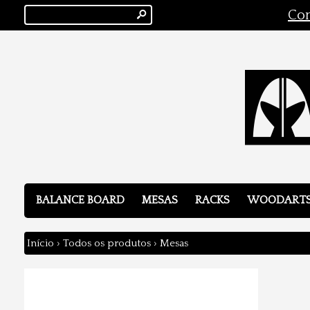
s
Con
BALANCE BOARD
MESAS
RACKS
WOODART
Início
›
Todos os produtos
›
Mesas