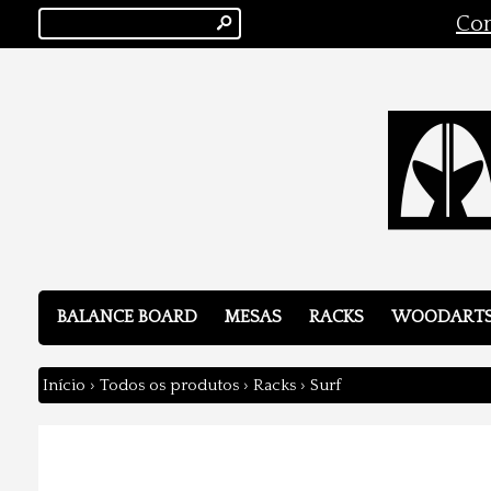
s
Con
BALANCE BOARD
MESAS
RACKS
WOODART
Início
›
Todos os produtos
›
Racks
›
Surf