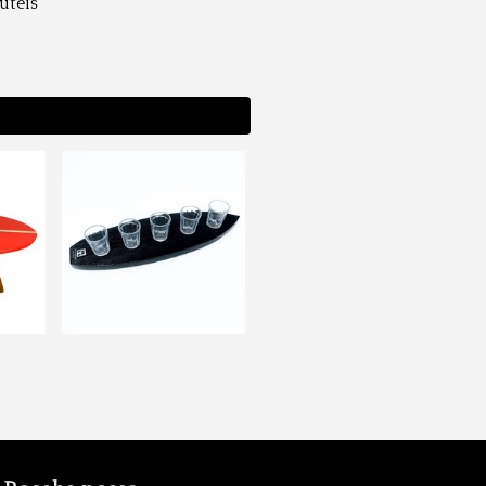
 úteis