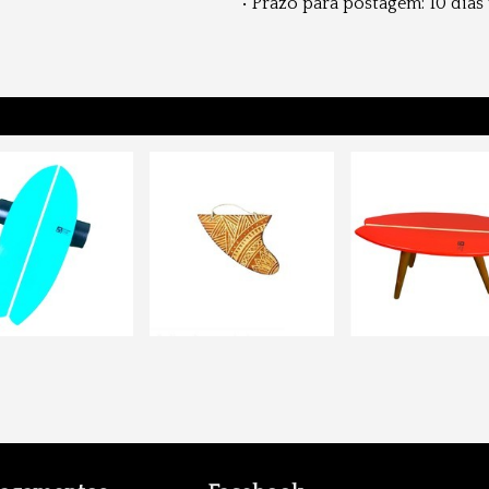
• Prazo para postagem:
10 dias