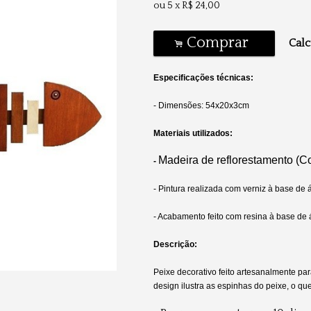
ou
5
x
R$
24,00
Comprar
Calc
.
Especificações técnicas:
- Dimensões: 54x20x3cm
Materiais utilizados:
Madeira de reflorestamento (
-
- Pintura realizada com verniz à base de
- Acabamento feito com resina à base de
Descrição:
Peixe decorativo feito artesanalmente par
design ilustra as espinhas do peixe, o qu