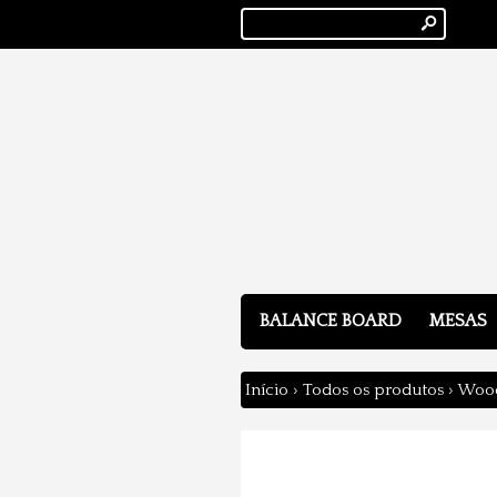
s
BALANCE BOARD
MESAS
Início
›
Todos os produtos
›
Wood