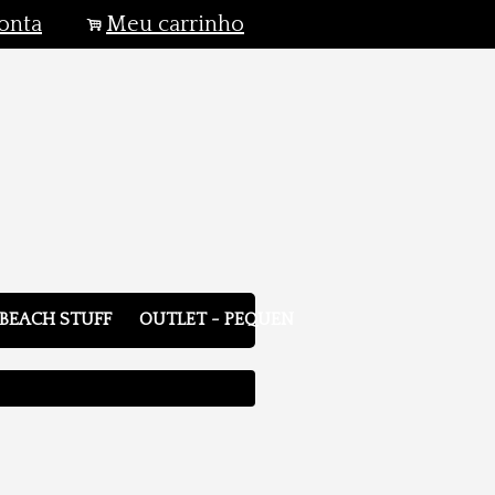
onta
Meu carrinho
.
BEACH STUFF
OUTLET - PEQUENOS DEFEITOS