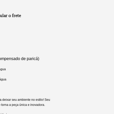
ular o frete
Compensado de paricá)
 água
 água
a deixar seu ambiente no estilo! Seu
e torna a peça única e inovadora.