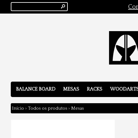
s
Con
BALANCE BOARD
MESAS
RACKS
WOODART
Início
›
Todos os produtos
›
Mesas