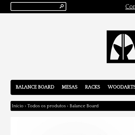
s
Con
BALANCE BOARD
MESAS
RACKS
WOODART
Início
›
Todos os produtos
›
Balance Board