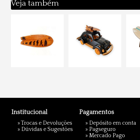
Veja também
Institucional
Pagamentos
»
Trocas e Devoluções
» Depósito em conta
»
Dúvidas e Sugestões
»
Pagseguro
»
Mercado Pago