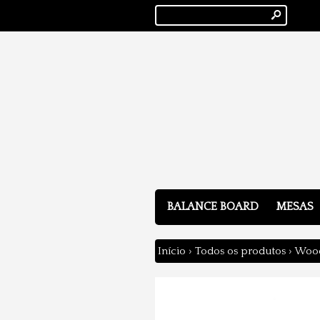
s
BALANCE BOARD
MESAS
Início
›
Todos os produtos
›
Wood