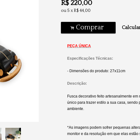
R$
220,00
ou
5
x
R$
44,00
Comprar
Calcular
.
PEÇA ÚNICA
Especificações Técnicas:
- Dimensões do produto: 27x11cm
Descrição:
Fusca decorativo feito artesanalmente em
único para trazer estilo a sua casa, sendo 
ambiente.
*As imagens podem sofrer pequenas alte
monitor e da resolução em que elas estão