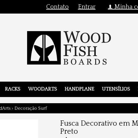
Contato
Entrar
Minha c
f
RACKS
WOODARTS
HANDPLANE
UTENSÍLIOS
Arts
›
Decoração Surf
Fusca Decorativo em M
Preto