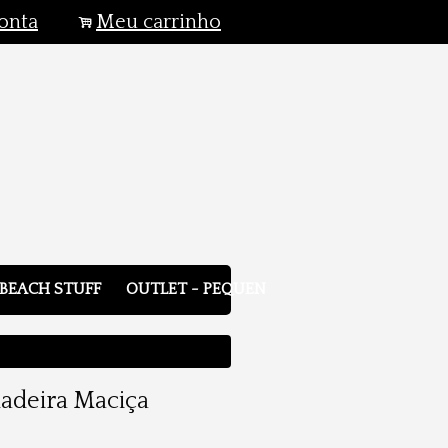
onta
Meu carrinho
.
BEACH STUFF
OUTLET - PEQUENOS DEFEITOS
adeira Maciça