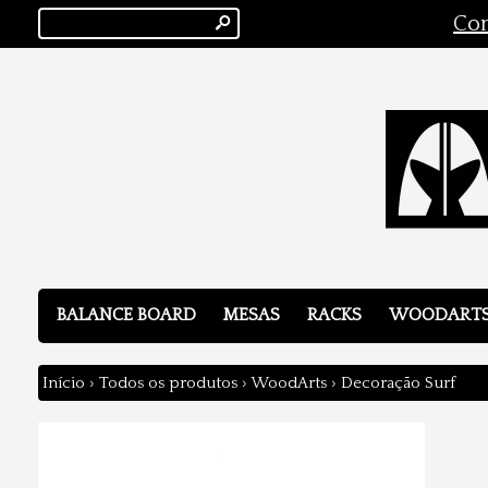
s
Con
BALANCE BOARD
MESAS
RACKS
WOODART
Início
›
Todos os produtos
›
WoodArts
›
Decoração Surf