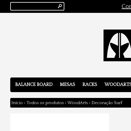
s
Con
BALANCE BOARD
MESAS
RACKS
WOODART
Início
›
Todos os produtos
›
WoodArts
›
Decoração Surf