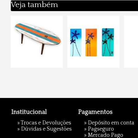
Veja também
Institucional
Pagamentos
»
Trocas e Devoluções
» Depósito em conta
»
Dúvidas e Sugestões
»
Pagseguro
»
Mercado Pago