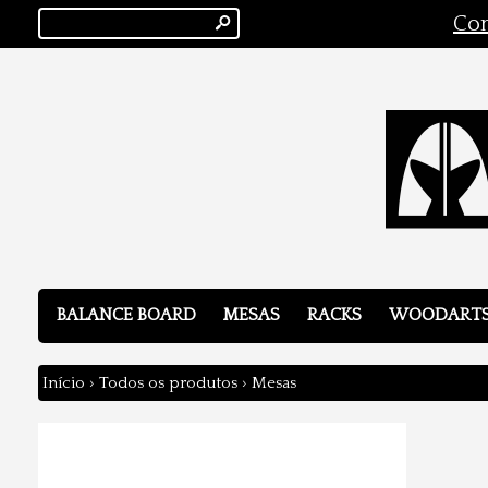
s
Con
BALANCE BOARD
MESAS
RACKS
WOODART
Início
›
Todos os produtos
›
Mesas