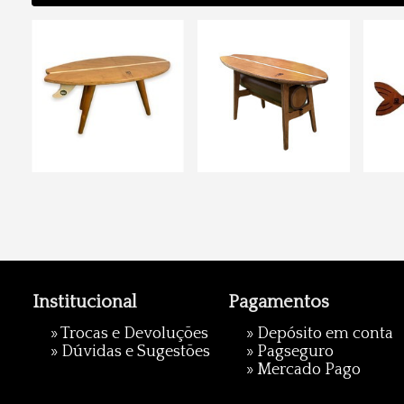
Institucional
Pagamentos
»
Trocas e Devoluções
» Depósito em conta
»
Dúvidas e Sugestões
»
Pagseguro
»
Mercado Pago