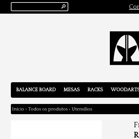
s
Con
BALANCE BOARD
MESAS
RACKS
WOODART
Início
›
Todos os produtos
›
Utensílios
F