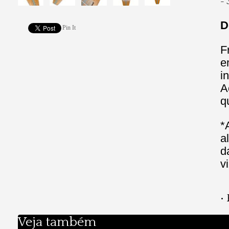
- 
D
Pin It
F
e
i
A
q
*
a
d
v
•
Veja também