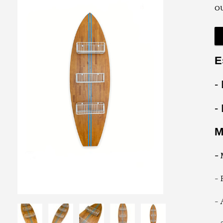
o
E
-
-
M
-
- 
-