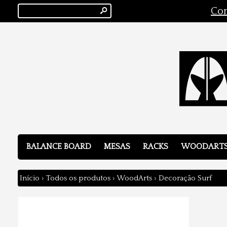
s
Con
BALANCE BOARD
MESAS
RACKS
WOODART
Início
›
Todos os produtos
›
WoodArts
›
Decoração Surf