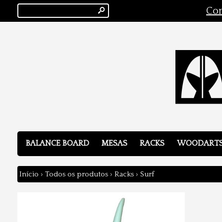
s
Con
BALANCE BOARD
MESAS
RACKS
WOODART
Início
›
Todos os produtos
›
Racks
›
Surf