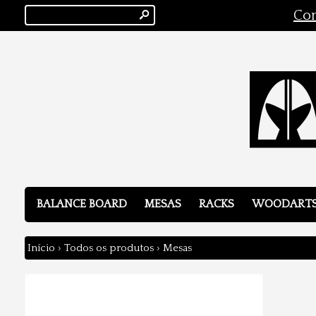
s
Con
BALANCE BOARD
MESAS
RACKS
WOODART
Início
›
Todos os produtos
›
Mesas