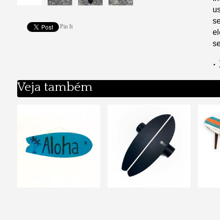
us
s
Pin It
e
s
•
Veja também