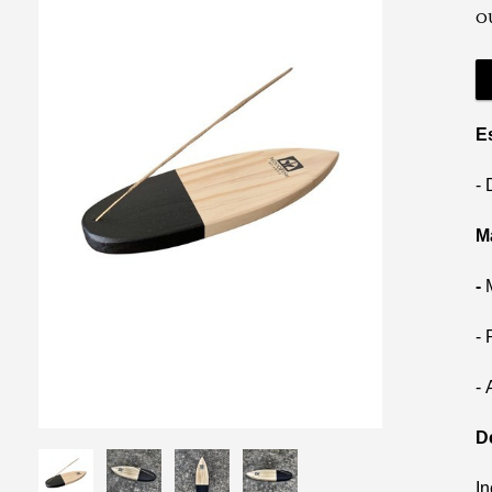
o
E
-
Ma
-
- 
-
D
In