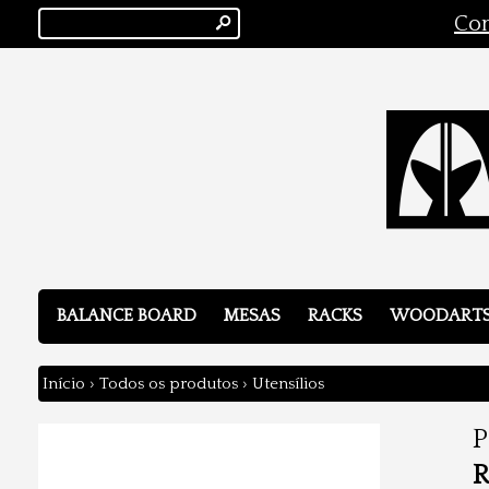
s
Con
BALANCE BOARD
MESAS
RACKS
WOODART
Início
›
Todos os produtos
›
Utensílios
P