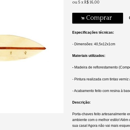
ou
5
x
R$
16,00
Comprar
.
Especificações técnicas:
- Dimensões: 40,5x12x1cm
Materiais utilizados:
-
Madeira de reflorestamento (Comp
- Pintura realizada com tintas verni
- Acabamento feito com resina à ba
Descrição:
Porta-chaves feito artesanalmente e
ambiente com o melhor estilo! Além 
sua casa! Agora não vai mais esque