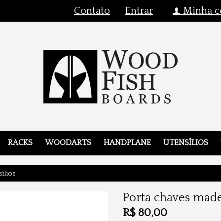
Contato
Entrar
Minha c
f
RACKS
WOODARTS
HANDPLANE
UTENSÍLIOS
ílios
Porta chaves made
R$
80,00