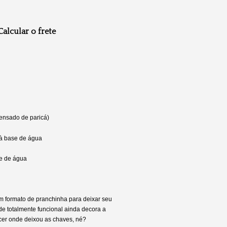
Calcular o frete
ensado de paricá)
z à base de água
se de água
m formato de pranchinha para deixar seu
de totalmente funcional ainda decora a
cer onde deixou as chaves, né?