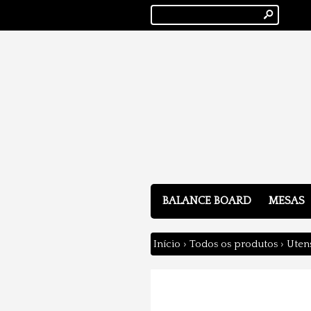
s
BALANCE BOARD
MESAS
Início
›
Todos os produtos
›
Utens