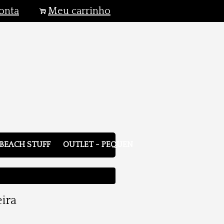
onta
Meu carrinho
.
BEACH STUFF
OUTLET - PEQUENOS DEFEITOS
ira