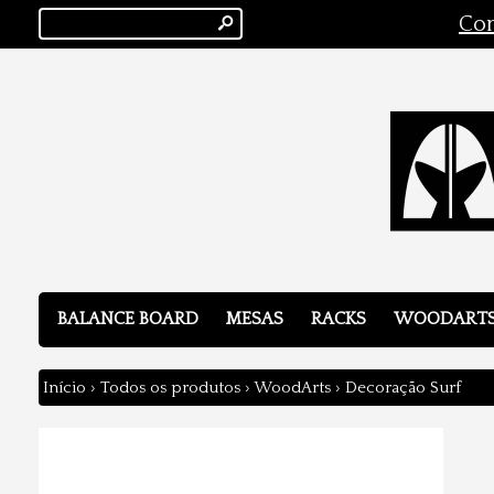
s
Con
BALANCE BOARD
MESAS
RACKS
WOODART
Início
›
Todos os produtos
›
WoodArts
›
Decoração Surf