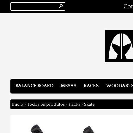
s
Con
BALANCE BOARD
MESAS
RACKS
WOODART
Início
›
Todos os produtos
›
Racks
›
Skate