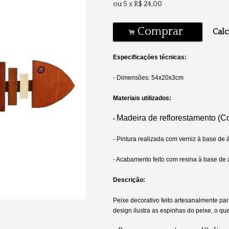
ou
5
x
R$
24,00
Comprar
Calc
.
Especificações técnicas:
- Dimensões: 54x20x3cm
Materiais utilizados:
Madeira de reflorestamento (
-
- Pintura realizada com verniz à base de
- Acabamento feito com resina à base de
Descrição:
Peixe decorativo feito artesanalmente par
design ilustra as espinhas do peixe, o qu