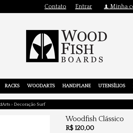
Contato
Entrar
Minha c
f
RACKS
WOODARTS
HANDPLANE
UTENSÍLIOS
Arts
›
Decoração Surf
Woodfish Clássico
R$
120,00