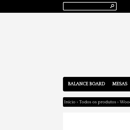
s
BALANCE BOARD
MESAS
Início
›
Todos os produtos
›
Wood