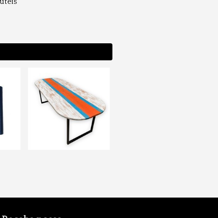
 úteis