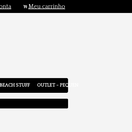
onta
Meu carrinho
.
BEACH STUFF
OUTLET - PEQUENOS DEFEITOS