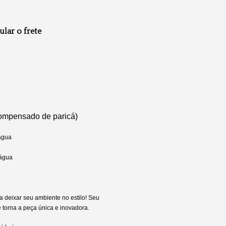
ular o frete
Compensado de paricá)
 água
 água
a deixar seu ambiente no estilo! Seu
e torna a peça única e inovadora.