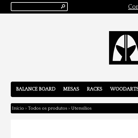
s
Con
BALANCE BOARD
MESAS
RACKS
WOODART
Início
›
Todos os produtos
›
Utensílios