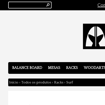
s
Con
BALANCE BOARD
MESAS
RACKS
WOODART
Início
›
Todos os produtos
›
Racks
›
Surf