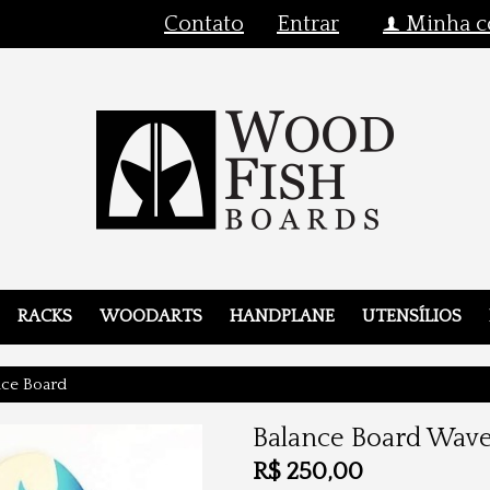
Contato
Entrar
Minha c
f
RACKS
WOODARTS
HANDPLANE
UTENSÍLIOS
nce Board
Balance Board Wav
R$
250,00