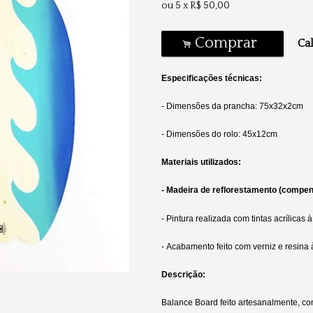
ou
5
x
R$
50,00
Comprar
Cal
.
Especificações técnicas:
- Dimensões da prancha: 75x32x2cm
- Dimensões do rolo: 45x12cm
Materiais utilizados:
-
Madeira de reflorestamento (compen
- Pintura realizada com tintas acrílicas
-
Acabamento feito com verniz e resina
Descrição:
Balance Board feito artesanalmente, co