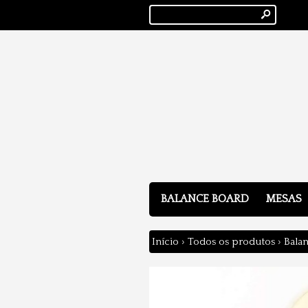
s
BALANCE BOARD
MESAS
Início
›
Todos os produtos
›
Bala