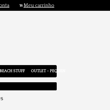
onta
Meu carrinho
.
BEACH STUFF
OUTLET - PEQUENOS DEFEITOS
es