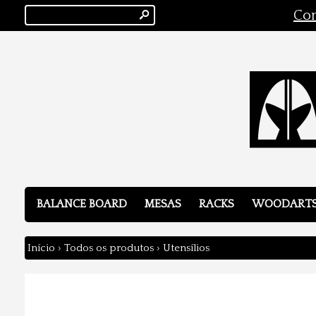
s
Con
BALANCE BOARD
MESAS
RACKS
WOODART
Início
›
Todos os produtos
›
Utensílios